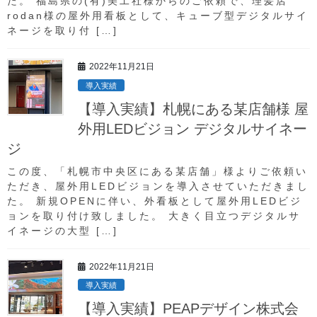
た。 福島県の(有)美工社様からのご依頼で、理髪店
rodan様の屋外用看板として、キューブ型デジタルサイ
すすきの人気No.1 ニュークラブグ
ネージを取り付 […]
ループもサイネージ導入！
2022年11月21日
導入実績
北海道すすきのエリアでは他の地域でいうキャバクラ
【導入実績】札幌にある某店舗様 屋
のことを「ニュークラブ（ニュークラ）」と呼んでい
外用LEDビジョン デジタルサイネー
ます。
ジ
今回のクライアントは東大京大など難関校の新卒を採
この度、「札幌市中央区にある某店舗」様よりご依頼い
用されている「バルセロナ ニュークラブ グループ」
ただき、屋外用LEDビジョンを導入させていただきまし
様です。
た。 新規OPENに伴い、外看板として屋外用LEDビジ
ョンを取り付け致しました。 大きく目立つデジタルサ
イネージの大型 […]
2022年11月21日
導入実績
【導入実績】PEAPデザイン株式会