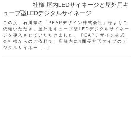
社様 屋内LEDサイネージと屋外用キ
ューブ型LEDデジタルサイネージ
この度、石川県の「PEAPデザイン株式会社」様よりご
依頼いただき、屋外用キューブ型LEDデジタルサイネー
ジを導入させていただきました。 PEAPデザイン株式
会社様からのご依頼で、店舗内に4面長方形タイプのデ
ジタルサイネー […]
すすきのにあるビルの一階に、PR用のLEDビジョンを
設置いたしました。
設置サイズは横1.44ｍｘ縦2.4ｍ、ピッチ1.875ｍｍ
です。
ピッチサイズがこんなに細かくて、道内初とも言える
でしょう。
設置前、施工と設置後の写真をご参考になれば幸いで