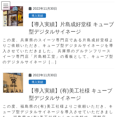
コ
ナ
ン
ビ
2022年11月30日
テ
ゲ
導入実績
ン
ー
導入実績
【導入実績】片島成好堂様 キューブ
ツ
シ
へ
ョ
型デジタルサイネージ
ス
ン
HOME
導入実績
【導入実績】バルセロナ グループ様
この度、兵庫県のスイーツ専門店である片島成好堂様よ
キ
に
りご依頼いただき、キューブ型デジタルサイネージを導
ッ
移
入させていただきました。 兵庫県のグルテンフリース
プ
動
2021年8月19日
イーツ専門店「片島精工堂」の看板として、キューブ型
導入実績
のデジタルサイネージ […]
【導入実績】バルセロナ グループ
2022年11月30日
様
導入実績
【導入実績】(有)美工社様 キューブ
この度は「バルセロナ ニュークラブ グループ」様に
型デジタルサイネージ
屋内用LEDビジョンを導入させて頂きました。
この度、福島県の(有)美工社様よりご依頼いただき、キ
ューブ型デジタルサイネージを導入させていただきまし