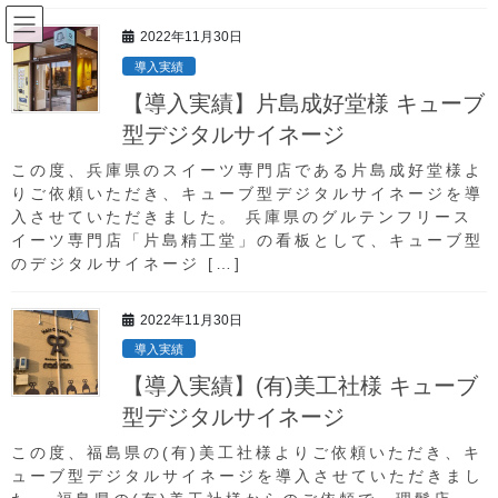
コ
ナ
ン
ビ
2022年11月30日
テ
ゲ
導入実績
ン
ー
導入実績
【導入実績】片島成好堂様 キューブ
ツ
シ
へ
ョ
型デジタルサイネージ
ス
ン
HOME
導入実績
この度、兵庫県のスイーツ専門店である片島成好堂様よ
キ
に
【導入実績】solos （ソロス）様 屋外用大型デジタルサイネージ
りご依頼いただき、キューブ型デジタルサイネージを導
ッ
移
入させていただきました。 兵庫県のグルテンフリース
プ
動
イーツ専門店「片島精工堂」の看板として、キューブ型
2022年4月8日
のデジタルサイネージ […]
導入実績
【導入実績】solos （ソロス）様 屋
2022年11月30日
外用大型デジタルサイネージ
導入実績
【導入実績】(有)美工社様 キューブ
型デジタルサイネージ
この度、solos （ソロス）様 よりご依頼いただき、
屋外用大型デジタルサイネージを施工を導入させて頂
この度、福島県の(有)美工社様よりご依頼いただき、キ
ューブ型デジタルサイネージを導入させていただきまし
きました。